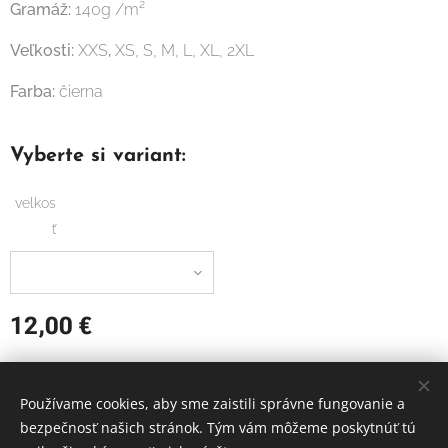
Gramáž:
140g /m²
Veľkosti:
XXS
,
XS, S, M, L, XL, 2XL
Farba:
čierna
Vyberte si variant:
velkos
ť
12,00
€
Používame cookies, aby sme zaistili správne fungovanie a
FLORBAL MODRA
bezpečnosť našich stránok. Tým vám môžeme poskytnúť tú