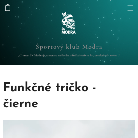
Športový klub Modra
„Činnosť ŠK Modra je zameraná na florbal a iné kolektívne hry pre deti od 5 rokov .“
Funkčné tričko -
čierne