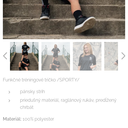
Funkčné tréningové tričko /SPORTY/
pánsky strih
priedušný materiál, raglánový rukáv, predĺžený
chrbát
Materiál:
100% polyester