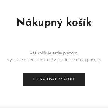
Nákupný košík
Váš košík je zatiaľ prázdny
Vy to ale môžete zmeniť! Vyberte si z našej ponuky.
POKRAČOVAŤ V NÁKUPE