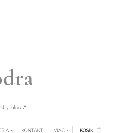
odra
d 5 rokov .“
ÉRIA
KONTAKT
VIAC
KOŠÍK