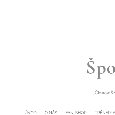
Špo
„Činnosť ŠK
ÚVOD
O NÁS
FAN-SHOP
TRÉNERI 