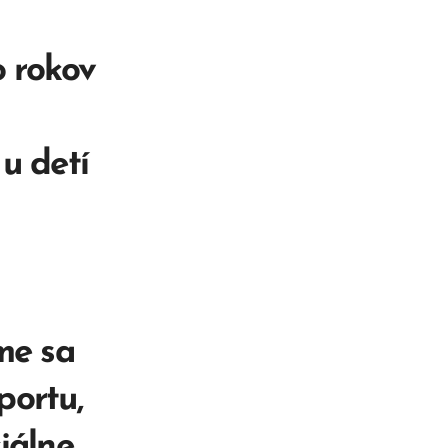
o rokov
u detí
me sa
portu,
iálne