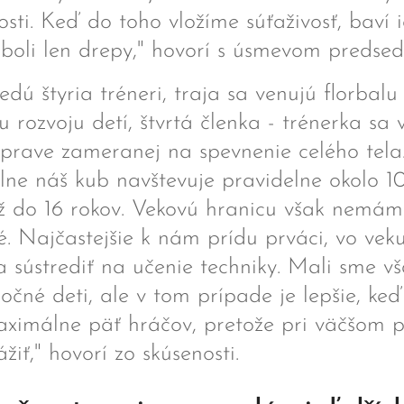
osti. Keď do toho vložíme súťaživosť, baví i
 boli len drepy," hovorí s úsmevom predsed
edú štyria tréneri, traja sa venujú florbalu
 rozvoju detí, štvrtá členka - trénerka sa 
ríprave zameranej na spevnenie celého tela
ne náš kub navštevuje pravidelne okolo 1
až do 16 rokov. Vekovú hranicu však nemám
né. Najčastejšie k nám prídu prváci, vo vek
a sústrediť na učenie techniky. Mali sme vš
ročné deti, ale v tom prípade je lepšie, keď
ximálne päť hráčov, pretože pri väčšom po
ážiť," hovorí zo skúsenosti.