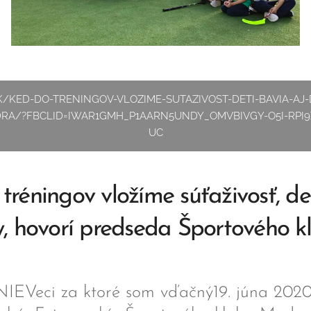
/KED-DO-TRENINGOV-VLOZIME-SUTAZIVOST-DETI-BAVIA-AJ
RA/?FBCLID=IWAR1GMH_P1AARN5UNDY_OMVBIVGY-O5I-RPI9
UC
tréningov vložíme súťaživosť, de
y, hovorí predseda Športového k
Veci za ktoré som vďačný19. júna 2020,