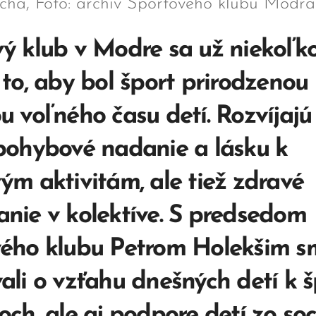
chá, Foto: archív Športového klubu Modra
ý klub v Modre sa už niekoľk
 to, aby bol šport prirodzenou
u voľného času detí. Rozvíjajú 
pohybové nadanie a lásku k
ým aktivitám, ale tiež zdravé
nie v kolektíve. S predsedom
vého klubu Petrom Holekšim s
ali o vzťahu dnešných detí k š
och, ale aj podpore detí zo soc