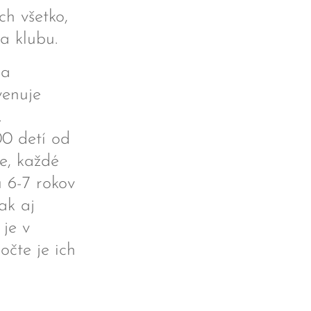
ch všetko,
a klubu.
 a
venuje
.
00 detí od
e, každé
u 6-7 rokov
ak aj
 je v
čte je ich