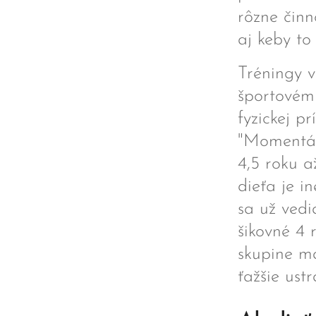
rôzne činn
aj keby to
Tréningy v
športovému
fyzickej p
"Momentál
4,5 roku 
dieťa je i
sa už vedi
šikovné 4 
skupine ma
ťažšie ustr