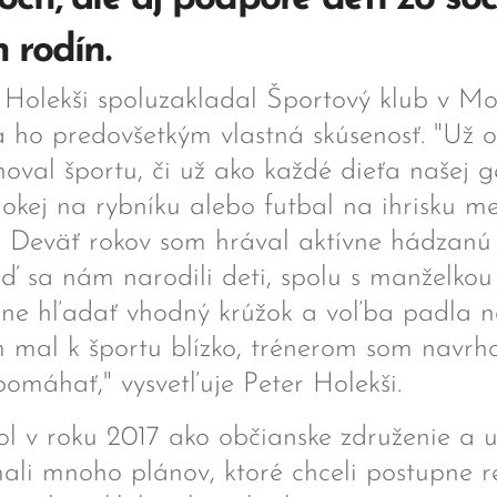
h rodín.
 Holekši spoluzakladal Športový klub v Mo
a ho predovšetkým vlastná skúsenosť. "Už 
oval športu, či už ako každé dieťa našej g
okej na rybníku alebo futbal na ihrisku m
. Deväť rokov som hrával aktívne hádzanú
ď sa nám narodili deti, spolu s manželko
 ne hľadať vhodný krúžok a voľba padla na
mal k športu blízko, trénerom som navrho
máhať," vysvetľuje Peter Holekši.
ol v roku 2017 ako občianske združenie a 
ali mnoho plánov, ktoré chceli postupne re