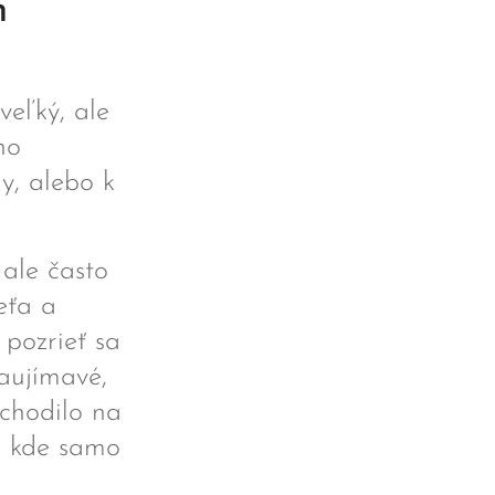
h
veľký, ale
ho
y, alebo k
ale často
eťa a
 pozrieť sa
zaujímavé,
 chodilo na
, kde samo