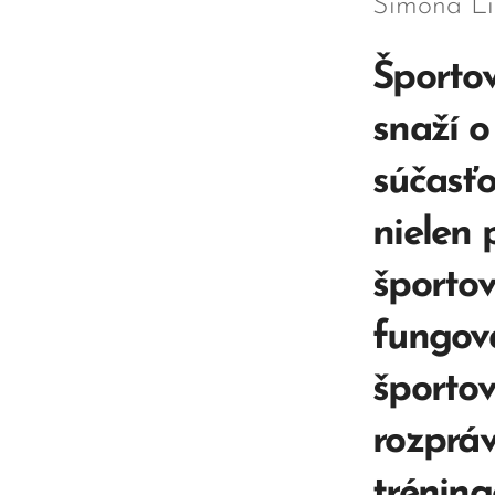
Simona Li
Športov
snaží o
súčasťo
nielen 
športov
fungova
športo
rozpráv
tréning