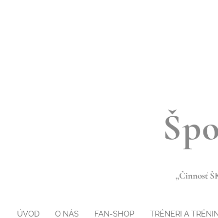
Špo
„Činnosť ŠK
ÚVOD
O NÁS
FAN-SHOP
TRÉNERI A TRÉNI