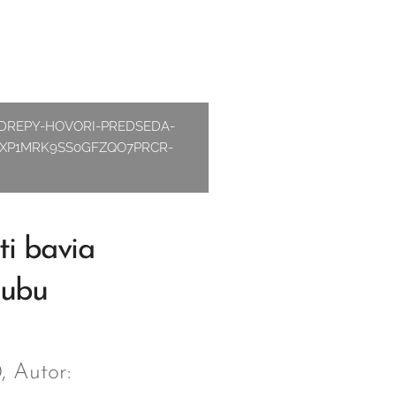
-DREPY-HOVORI-PREDSEDA-
XP1MRK9SS0GFZQO7PRCR-
ti bavia
lubu
 Autor: