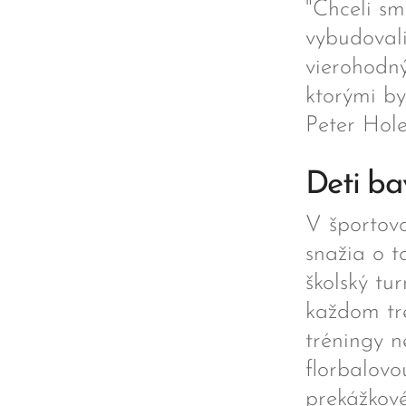
"Chceli sm
vybudovali
vierohodný
ktorými by
Peter Hole
Deti bav
V športovo
snažia o t
školský tu
každom tré
tréningy n
florbalovo
prekážkové