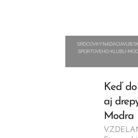
SRDCOVKY.NADACIAVUB.SK
SPORTOVEHO-KLUBU-MOD
Keď do 
aj drep
Modra
VZDELANIE