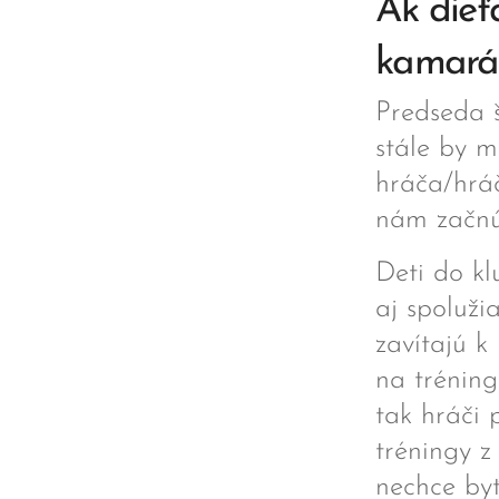
Ak dieť
kamará
Predseda š
stále by 
hráča/hráč
nám začnú 
Deti do kl
aj spoluži
zavítajú k
na tréning
tak hráči 
tréningy 
nechce byť