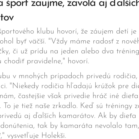
a šport zaujme, zavolá aj ďalšíc
tov
portového klubu hovorí, že záujem detí je 
mohol byť väčší. "Vždy máme radosť z nové
ky, či už prídu na jeden alebo dva tréning
chodiť pravidelne," hovorí.
ubu v mnohých prípadoch privedú rodičia, 
aci. "Niekedy rodičia hľadajú krúžok pre di
 nám, častejšie však privedie hráč iné dieťa
. To je tiež naše zrkadlo. Keď sú tréningy 
privedú aj ďalších kamarátov. Ak by dieťa
z donútenia, tak by kamaráta nevolalo tam
," vysvetľuje Holekši.