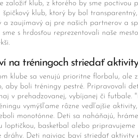
e založiť klub, z ktorého by sme poctivou 
 špičkový klub, ktorý by bol transparentný,
 a zaujímavý aj pre našich partnerov a sp
 sme s hrdosťou reprezentovali naše mesto
kši.
í na tréningoch striedať aktivit
m klube sa venujú prioritne florbalu, ale 
o, aby boli tréningy pestré. Pripravovali de
rnaj v prehadzovanej, vybíjanej či futbale.
ningu vymýšľame rôzne vedľajšie aktivity
eboli monotónne. Deti sa naháňajú, hráme
u loptičkou, basketbal alebo pripravujeme
 dráhy. Deti najviac baví striedať aktivity 