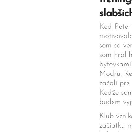
slabšíc
Keď Peter
motivoval
som sa ven
som hral h
bytovkami
Modru. Ke
začali pre
Keďže som 
budem vypo
Klub vznik
začiatku m