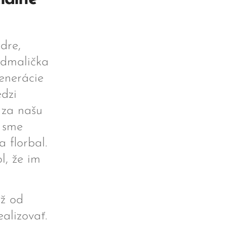
dre,
odmalička
enerácie
edzi
 za našu
u sme
 florbal.
l, že im
už od
alizovať.