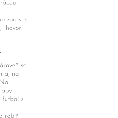
prácou
onzorov, s
," hovorí
y
zároveň sa
ti aj na
 "Na
, aby
 futbal s
a robiť