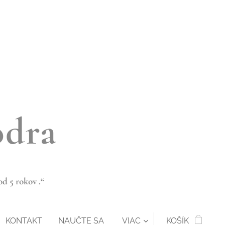
odra
d 5 rokov .“
KONTAKT
NAUČTE SA
VIAC
KOŠÍK