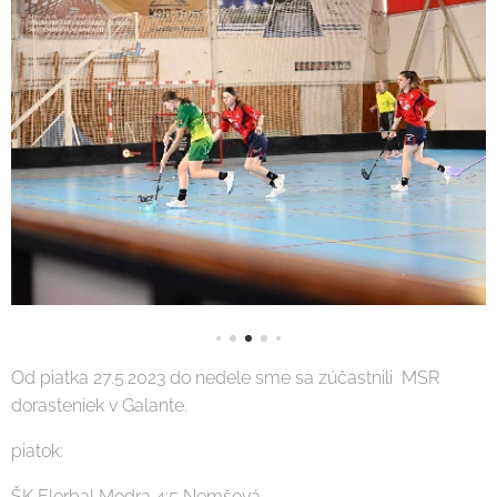
Od piatka 27.5.2023 do nedele sme sa zúčastnili MSR
dorasteniek v Galante.
piatok:
ŠK Florbal Modra 4:5 Nemšová