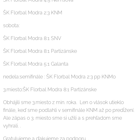
ŠK Florbal Modra 2:3 KNM
sobota:
ŠK Florbal Modra 8:1 SNV
ŠK Florbal Modra 8:1 Partizánske
ŠK Florbal Modra 5:1 Galanta
nedela:semifinále : ŠK Florbal Modra 2:3 pp KNMo
3.miesto:ŠK Florbal Modra 8:1 Partizánske
Obhájili sme 3.miesto z min. roka. Len o vlások utieklo
finále, keď sme podlahli v semifinále KNM až po predĺžení.
Ale zápas o 3. miesto sme si užili a s prehľadom sme
vyhrali. .
Gratulujeme a ďakujeme za podporu. .