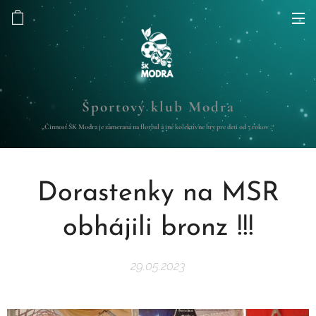
Športový klub Modra
„Činnosť ŠK Modra je zameraná na florbal a iné kolektívne hry pre deti od 5 rokov .“
Dorastenky na MSR
obhájili bronz !!!
29.05.2023