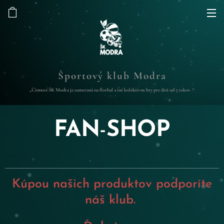
Športový klub Modra
„Činnosť ŠK Modra je zameraná na florbal a iné kolektívne hry pre deti od 5 rokov .“
FAN
-
SHOP
Kú
pou našich produktov podporíte
náš klub.